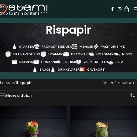
Skip to navigation
Skip to main content
Rispapir
STARTER
FROKOST MENUER
MENUER
YAKITORI SPYD
URAMAKI DELUXE
URAMAKI
FUTOMAKI
HOSOMAKI
NIGIRI
RISPAPIR
GUNKAN
SASHIMI
VARME RETTER
SALAT
SAUCE
DRIKKEVARER
GAVEKORT
Forside
/
Rispapir
Viser 4 resultater
Show sidebar