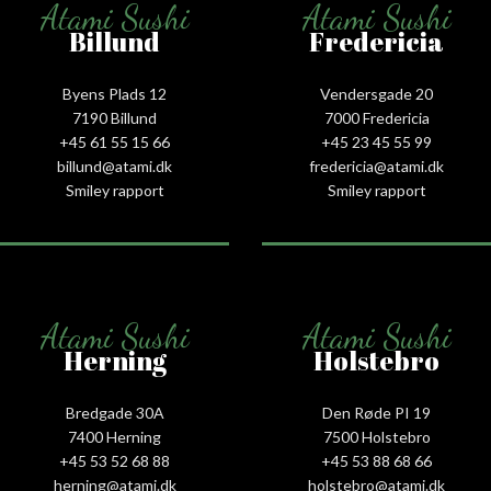
Atami Sushi
Atami Sushi
Billund
Fredericia
Byens Plads 12
Vendersgade 20
7190 Billund
7000 Fredericia
+45 61 55 15 66‬
+45 23 45 55 99
billund@atami.dk
fredericia@atami.dk
Smiley rapport
Smiley rapport
Atami Sushi
Atami Sushi
Herning
Holstebro
Bredgade 30A
Den Røde PI 19
7400 Herning
7500 Holstebro
+45 53 52 68 88
+45 53 88 68 66
herning@atami.dk
holstebro@atami.dk