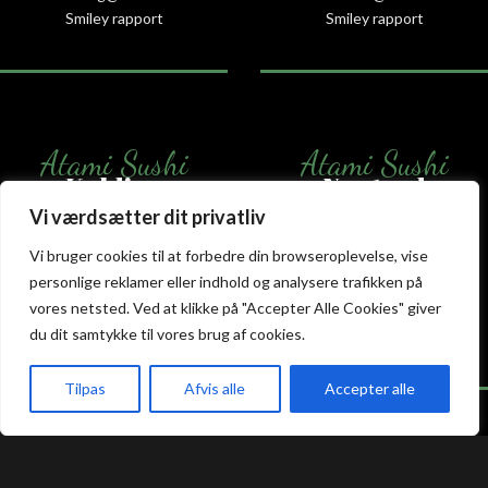
Smiley rapport
Smiley rapport
Atami Sushi
Atami Sushi
Kolding
Næstved
Vi værdsætter dit privatliv
Akseltorv 13
Vestergårdsvej 26
Vi bruger cookies til at forbedre din browseroplevelse, vise
6000 Kolding
4700 Næstved
personlige reklamer eller indhold og analysere trafikken på
+45 75 50 50 80
+45 53 75 68 88
vores netsted. Ved at klikke på "Accepter Alle Cookies" giver
kolding@atami.dk
naestved@atami.dk
du dit samtykke til vores brug af cookies.
Smiley rapport
Smiley rapport
Tilpas
Afvis alle
Accepter alle
akeaway
Booking
Kurv
Menu
Atami Sushi
Atami Sushi