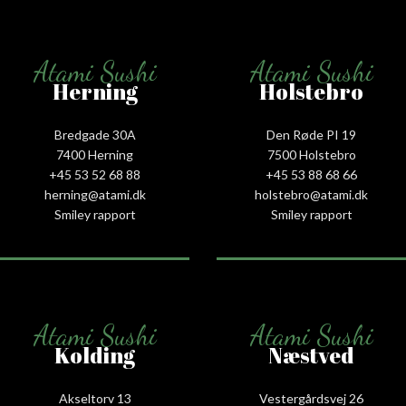
Atami Sushi
Atami Sushi
Herning
Holstebro
Bredgade 30A
Den Røde PI 19
7400 Herning
7500 Holstebro
+45 53 52 68 88
+45 53 88 68 66
herning@atami.dk
holstebro@atami.dk
Smiley rapport
Smiley rapport
Atami Sushi
Atami Sushi
Kolding
Næstved
Akseltorv 13
Vestergårdsvej 26