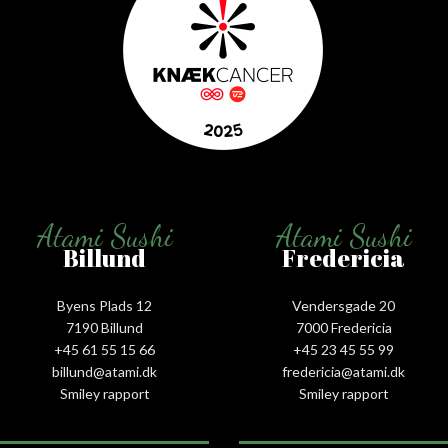
Atami Sushi
Atami Sushi
Billund
Fredericia
Byens Plads 12
Vendersgade 20
7190 Billund
7000 Fredericia
+45 61 55 15 66‬
+45 23 45 55 99
billund@atami.dk
fredericia@atami.dk
Smiley rapport
Smiley rapport