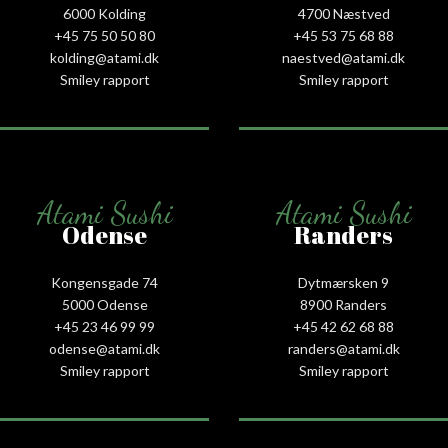
6000 Kolding
4700 Næstved
+45 75 50 50 80
+45 53 75 68 88
kolding@atami.dk
naestved@atami.dk
Smiley rapport
Smiley rapport
Atami Sushi
Atami Sushi
Odense
Randers
Kongensgade 74
Dytmærsken 9
5000 Odense
8900 Randers
+45 23 46 99 99
+45 42 62 68 88
odense@atami.dk
randers@atami.dk
Smiley rapport
Smiley rapport