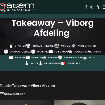
Skip to navigation
Skip to main content
Takeaway – Viborg
Afdeling
STARTER
FROKOST MENUER
MENUER
YAKITORI SPYD
URAMAKI DELUXE
URAMAKI
FUTOMAKI
HOSOMAKI
NIGIRI
RISPAPIR
GUNKAN
SASHIMI
VARME RETTER
SALAT
SAUCE
DRIKKEVARER
GAVEKORT
Forside
/
Takeaway – Viborg Afdeling
Show sidebar