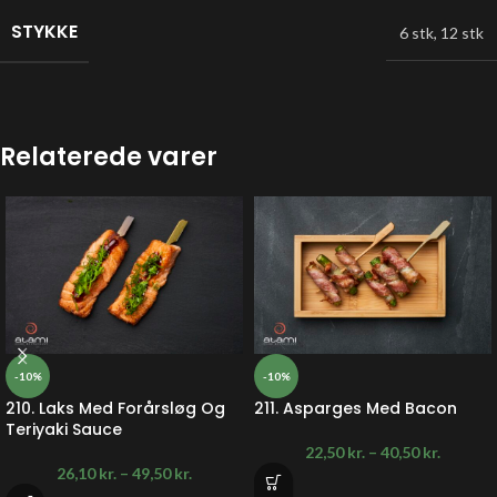
STYKKE
6 stk
,
12 stk
Relaterede varer
-10%
-10%
210. Laks Med Forårsløg Og
211. Asparges Med Bacon
Teriyaki Sauce
22,50
kr.
–
40,50
kr.
26,10
kr.
–
49,50
kr.