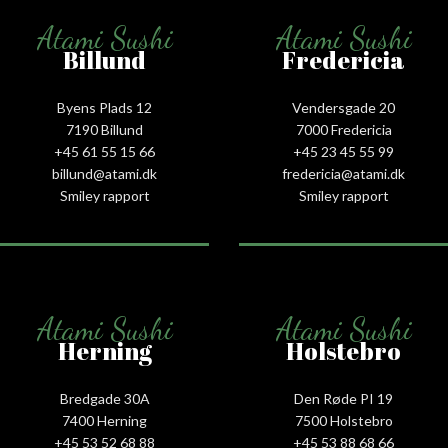
Atami Sushi
Atami Sushi
Billund
Fredericia
Byens Plads 12
Vendersgade 20
7190 Billund
7000 Fredericia
+45 61 55 15 66‬
+45 23 45 55 99
billund@atami.dk
fredericia@atami.dk
Smiley rapport
Smiley rapport
Atami Sushi
Atami Sushi
Herning
Holstebro
Bredgade 30A
Den Røde PI 19
7400 Herning
7500 Holstebro
+45 53 52 68 88
+45 53 88 68 66