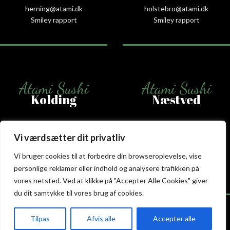
herning@atami.dk
holstebro@atami.dk
Smiley rapport
Smiley rapport
Atami Sushi
Atami Sushi
Kolding
Næstved
Akseltorv 13
Vestergårdsvej 26
6000 Kolding
4700 Næstved
Vi værdsætter dit privatliv
+45 75 50 50 80
+45 53 75 68 88
Vi bruger cookies til at forbedre din browseroplevelse, vise
kolding@atami.dk
naestved@atami.dk
personlige reklamer eller indhold og analysere trafikken på
Smiley rapport
Smiley rapport
vores netsted. Ved at klikke på "Accepter Alle Cookies" giver
du dit samtykke til vores brug af cookies.
Tilpas
Afvis alle
Accepter alle