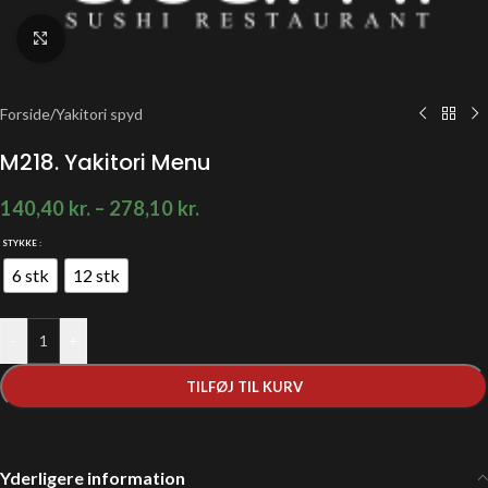
Klik for at forstørre
Forside
/
Yakitori spyd
M218. Yakitori Menu
140,40
kr.
–
278,10
kr.
STYKKE
6 stk
12 stk
-
+
TILFØJ TIL KURV
Yderligere information