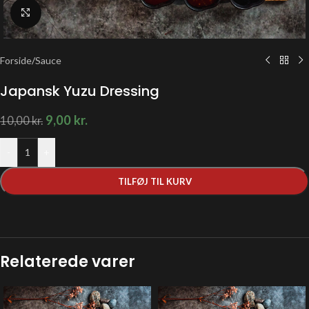
Klik for at forstørre
Forside
/
Sauce
Japansk Yuzu Dressing
9,00
kr.
10,00
kr.
-
+
TILFØJ TIL KURV
Relaterede varer