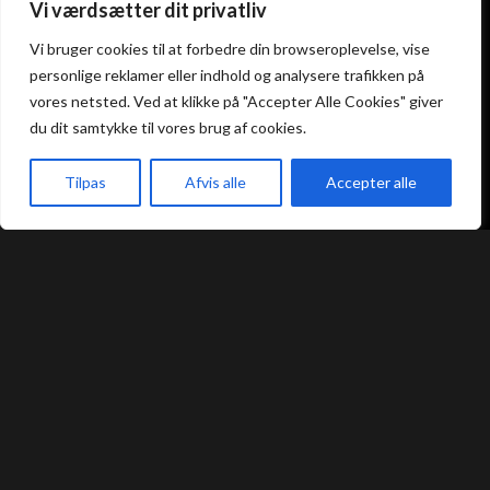
Vi værdsætter dit privatliv
Atami Sushi
Atami Sushi
Vi bruger cookies til at forbedre din browseroplevelse, vise
Kolding
Næstved
personlige reklamer eller indhold og analysere trafikken på
vores netsted. Ved at klikke på "Accepter Alle Cookies" giver
Akseltorv 13
Vestergårdsvej 26
du dit samtykke til vores brug af cookies.
6000 Kolding
4700 Næstved
+45 75 50 50 80
+45 53 75 68 88
Tilpas
Afvis alle
Accepter alle
kolding@atami.dk
naestved@atami.dk
akeaway
Booking
Kurv
Menu
Smiley rapport
Smiley rapport
Atami Sushi
Atami Sushi
Odense
Randers
Kongensgade 74
Dytmærsken 9
5000 Odense
8900 Randers
+45 23 46 99 99
+45 42 62 68 88