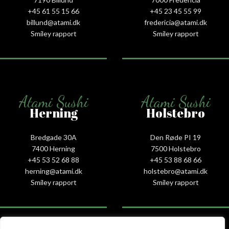
+45 61 55 15 66‬
+45 23 45 55 99
billund@atami.dk
fredericia@atami.dk
Smiley rapport
Smiley rapport
Atami Sushi
Atami Sushi
Herning
Holstebro
Bredgade 30A
Den Røde PI 19
7400 Herning
7500 Holstebro
+45 53 52 68 88
+45 53 88 68 66
herning@atami.dk
holstebro@atami.dk
Smiley rapport
Smiley rapport