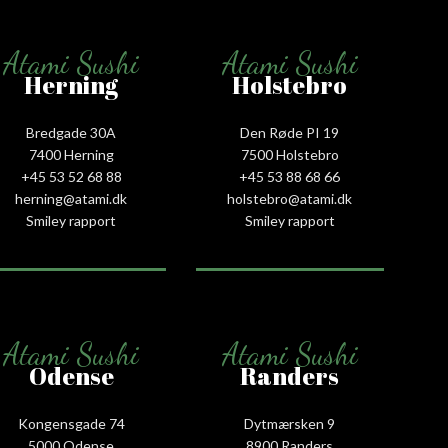
Atami Sushi
Atami Sushi
Herning
Holstebro
Bredgade 30A
Den Røde PI 19
7400 Herning
7500 Holstebro
+45 53 52 68 88
+45 53 88 68 66
herning@atami.dk
holstebro@atami.dk
Smiley rapport
Smiley rapport
Atami Sushi
Atami Sushi
Odense
Randers
Kongensgade 74
Dytmærsken 9
5000 Odense
8900 Randers