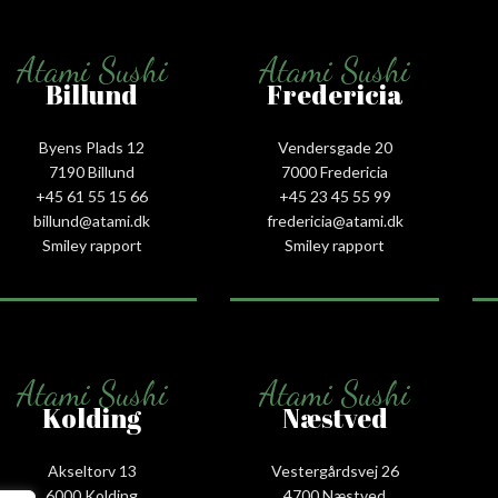
Atami Sushi
Atami Sushi
Billund
Fredericia
Byens Plads 12
Vendersgade 20
7190 Billund
7000 Fredericia
+45 61 55 15 66‬
+45 23 45 55 99
billund@atami.dk
fredericia@atami.dk
Smiley rapport
Smiley rapport
Atami Sushi
Atami Sushi
Kolding
Næstved
Akseltorv 13
Vestergårdsvej 26
6000 Kolding
4700 Næstved