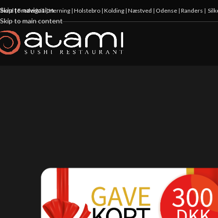
Skip to navigation
illund
|
Fredericia
|
Herning
|
Holstebro
|
Kolding
|
Næstved
|
Odense
|
Randers
|
Sil
Skip to main content