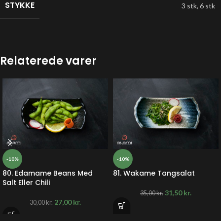
STYKKE
3 stk
,
6 stk
Relaterede varer
-10%
-10%
80. Edamame Beans Med
81. Wakame Tangsalat
Salt Eller Chili
31,50
kr.
35,00
kr.
27,00
kr.
30,00
kr.