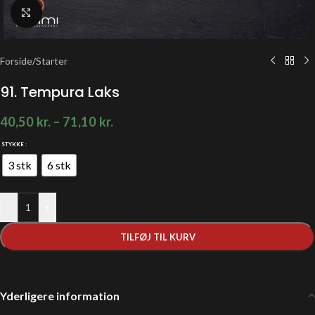
Klik for at forstørre
Forside
/
Starter
91. Tempura Laks
40,50
kr.
–
71,10
kr.
STYKKE
3 stk
6 stk
-
+
TILFØJ TIL KURV
Yderligere information