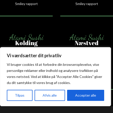
Smiley rapport
Smiley rapport
Atami Sushi
Atami Sushi
Kolding
Næstved
Akseltorv 13
Vestergårdsvej 26
Vi værdsætter dit privatliv
6000 Kolding
4700 Næstved
Vi bruger cookies til at forbedre din browseroplevelse, vise
+45 75 50 50 80
+45 53 75 68 88
personlige reklamer eller indhold og analysere trafikken på
kolding@atami.dk
naestved@atami.dk
vores netsted. Ved at klikke på "Accepter Alle Cookies" giver
Smiley rapport
Smiley rapport
du dit samtykke til vores brug af cookies.
Tilpas
Afvis alle
Accepter alle
akeaway
Booking
Kurv
Menu
Atami Sushi
Atami Sushi