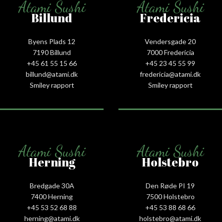
Atami Sushi
Atami Sushi
Billund
Fredericia
Byens Plads 12
Vendersgade 20
7190 Billund
7000 Fredericia
+45 61 55 15 66‬
+45 23 45 55 99
billund@atami.dk
fredericia@atami.dk
Smiley rapport
Smiley rapport
Atami Sushi
Atami Sushi
Herning
Holstebro
Bredgade 30A
Den Røde PI 19
7400 Herning
7500 Holstebro
+45 53 52 68 88
+45 53 88 68 66
herning@atami.dk
holstebro@atami.dk