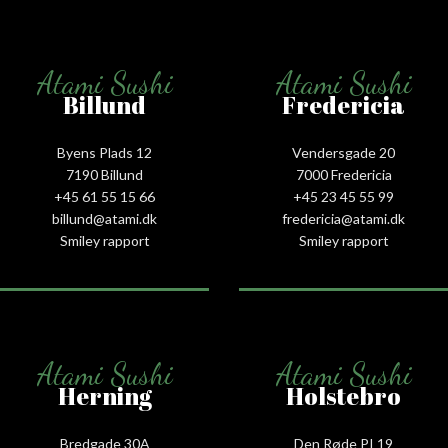
Atami Sushi
Atami Sushi
Billund
Fredericia
Byens Plads 12
Vendersgade 20
7190 Billund
7000 Fredericia
+45 61 55 15 66‬
+45 23 45 55 99
billund@atami.dk
fredericia@atami.dk
Smiley rapport
Smiley rapport
Atami Sushi
Atami Sushi
Herning
Holstebro
Bredgade 30A
Den Røde PI 19