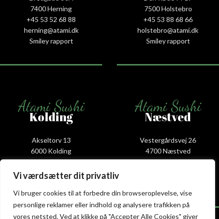
7400 Herning
7500 Holstebro
+45 53 52 68 88
+45 53 88 68 66
herning@atami.dk
holstebro@atami.dk
Smiley rapport
Smiley rapport
Atami Sushi
Atami Sushi
Kolding
Næstved
Akseltorv 13
Vestergårdsvej 26
6000 Kolding
4700 Næstved
+45 75 50 50 80
+45 53 75 68 88
kolding@atami.dk
naestved@atami.dk
Vi værdsætter dit privatliv
Smiley rapport
Smiley rapport
Vi bruger cookies til at forbedre din browseroplevelse, vise
personlige reklamer eller indhold og analysere trafikken på
vores netsted. Ved at klikke på "Accepter Alle Cookies" giver