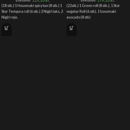
125,10
kr.
179,10
kr.
139,00
kr.
199,00
kr.
(18 stk.) 1 Hosomaki spicy tun (8 stk.) 1
(22stk.) 1 Green roll (8 stk.), 1 Stor
Stor Tempura roll (6 stk.) 2 Nigiri laks, 2
vegetar Roll (6 stk), 1 hosomaki
Nigiri reje.
avocado (8 stk)