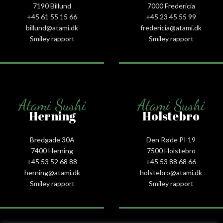
7190 Billund
7000 Fredericia
+45 61 55 15 66‬
+45 23 45 55 99
billund@atami.dk
fredericia@atami.dk
Smiley rapport
Smiley rapport
Atami Sushi
Atami Sushi
Herning
Holstebro
Bredgade 30A
Den Røde PI 19
7400 Herning
7500 Holstebro
+45 53 52 68 88
+45 53 88 68 66
herning@atami.dk
holstebro@atami.dk
Smiley rapport
Smiley rapport