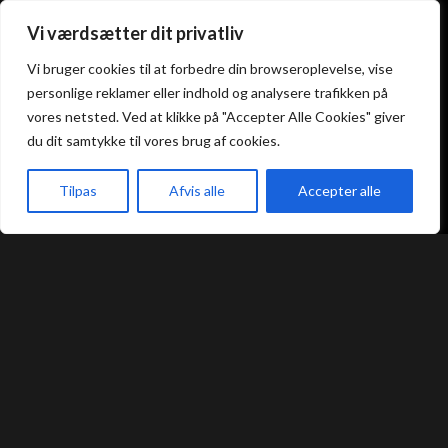
Vi værdsætter dit privatliv
Atami Sushi
Atami Sushi
Vi bruger cookies til at forbedre din browseroplevelse, vise
Kolding
Næstved
personlige reklamer eller indhold og analysere trafikken på
vores netsted. Ved at klikke på "Accepter Alle Cookies" giver
Akseltorv 13
Vestergårdsvej 26
du dit samtykke til vores brug af cookies.
6000 Kolding
4700 Næstved
+45 75 50 50 80
+45 53 75 68 88
kolding@atami.dk
naestved@atami.dk
Tilpas
Afvis alle
Accepter alle
Smiley rapport
Smiley rapport
akeaway
Booking
Kurv
Menu
Atami Sushi
Atami Sushi
Odense
Randers
Kongensgade 74
Dytmærsken 9
5000 Odense
8900 Randers