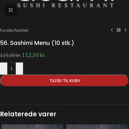
Klik for at forstørre
Forside
/
Sashimi
56. Sashimi Menu (10 stk.)
112,50
kr.
125,00
kr.
-
+
TILFØJ TIL KURV
Relaterede varer