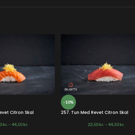
-10%
evet Citron Skal
257. Tun Med Revet Citron Skal
50
kr.
–
44,10
kr.
22,50
kr.
–
44,10
kr.