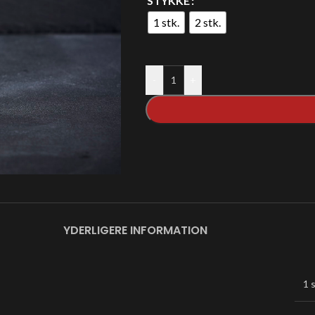
STYKKE
1 stk.
2 stk.
-
+
YDERLIGERE INFORMATION
1 s