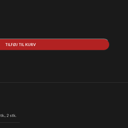
TILFØJ TIL KURV
tk.
,
2 stk.