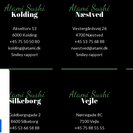
Atami Sushi
Atami Sushi
Kolding
Næstved
Akseltorv 13
Vestergårdsvej 26
6000 Kolding
4700 Næstved
+45 75 50 50 80
+45 53 75 68 88
kolding@atami.dk
naestved@atami.dk
Smiley rapport
Smiley rapport
Atami Sushi
Atami Sushi
Silkeborg
Vejle
Guldbergsgade 2
Nørregade 8C
8600 Silkeborg
7100 Vejle
+45 53 66 58 88
+45 75 88 55 55