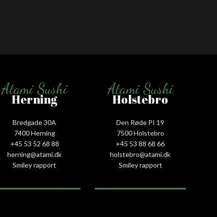
Atami Sushi
Atami Sushi
Herning
Holstebro
Bredgade 30A
Den Røde PI 19
7400 Herning
7500 Holstebro
+45 53 52 68 88
+45 53 88 68 66
herning@atami.dk
holstebro@atami.dk
Smiley rapport
Smiley rapport