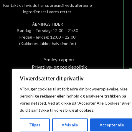
Kontakt os hvis du har spørgsmål vedr. allergene
ingredienser i vores retter.
ÅBNINGSTIDER
Søndag – Torsdag: 12:00 – 21:30
Fredag – lørdag: 12:00 – 22:00
(Køkkenet lukker halv time før)
Smiley-rapport
Privatlivs- og cookiepolitik
Handelsbetingelser
Vi værdsætter dit privatliv
Vi bruger cookies til at forbedre din browseroplevelse, vise
personlige reklamer eller indhold og analysere trafikken på
vores netsted. Ved at klikke på "Accepter Alle Cookies" giver
du dit samtykke til vores brug af cookies.
Tilpas
Afvis alle
Accepter alle