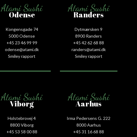
Atami Sushi
Atami Sushi
Odense
Randers
Kongensgade 74
Dytmærsken 9
5000 Odense
8900 Randers
+45 23 46 99 99
+45 42 62 68 88
odense@atami.dk
randers@atami.dk
Smiley rapport
Smiley rapport
Atami Sushi
Atami Sushi
Viborg
Aarhus
Holstebrovej 4
Irma Pedersens G. 222
8800 Viborg
8000 Aarhus
+45 53 58 00 88
+45 31 16 68 88