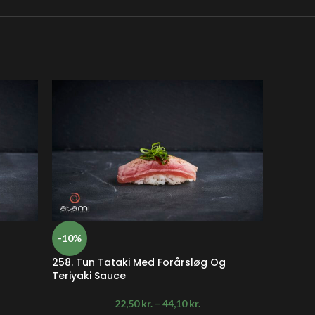
-10%
-10%
258. Tun Tataki Med Forårsløg Og
259. T
Teriyaki Sauce
22,50
kr.
–
44,10
kr.