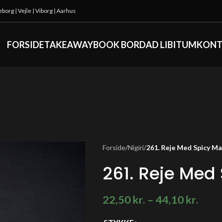
keborg
|
Vejle
|
Viborg
|
Aarhus
FORSIDE
TAKEAWAY
BOOK BORD
AD LIBITUM
KONT
Forside
/
Nigiri
/
261. Reje Med Spicy M
261. Reje Med
22,50
kr.
–
44,10
kr.