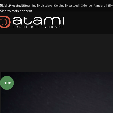
Skip to navigation
illund
|
Fredericia
|
Herning
|
Holstebro
|
Kolding
|
Næstved
|
Odense
|
Randers
|
Sil
Skip to main content
-10%