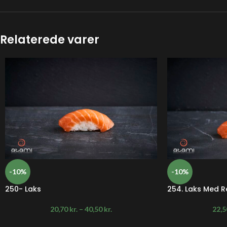
Relaterede varer
-10%
-10%
250- Laks
254. Laks Med R
20,70
kr.
–
40,50
kr.
22,