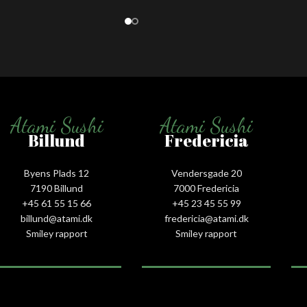
Atami Sushi
Atami Sushi
Billund
Fredericia
Byens Plads 12
Vendersgade 20
7190 Billund
7000 Fredericia
+45 61 55 15 66‬
+45 23 45 55 99
billund@atami.dk
fredericia@atami.dk
Smiley rapport
Smiley rapport