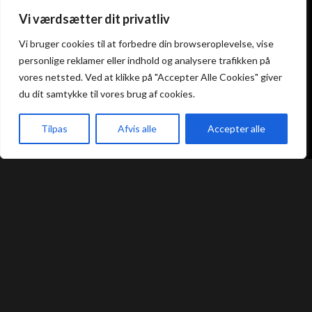
Vi værdsætter dit privatliv
Atami Sushi
Atami Sushi
Vi bruger cookies til at forbedre din browseroplevelse, vise
Kolding
Næstved
personlige reklamer eller indhold og analysere trafikken på
vores netsted. Ved at klikke på "Accepter Alle Cookies" giver
Akseltorv 13
Vestergårdsvej 26
du dit samtykke til vores brug af cookies.
6000 Kolding
4700 Næstved
+45 75 50 50 80
+45 53 75 68 88
Tilpas
Afvis alle
Accepter alle
kolding@atami.dk
naestved@atami.dk
Smiley rapport
Smiley rapport
akeaway
Booking
Kurv
Menu
Atami Sushi
Atami Sushi
Odense
Randers
Kongensgade 74
Dytmærsken 9
5000 Odense
8900 Randers