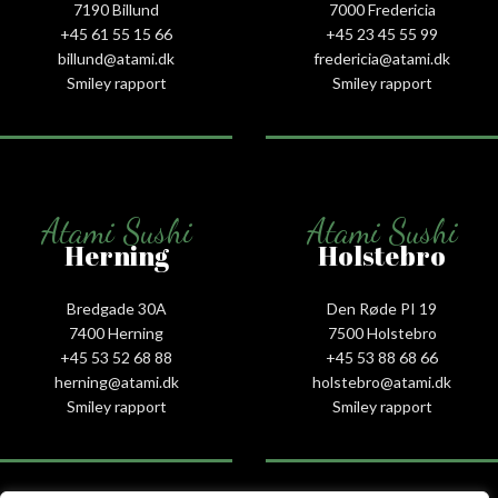
7190 Billund
7000 Fredericia
+45 61 55 15 66‬
+45 23 45 55 99
billund@atami.dk
fredericia@atami.dk
Smiley rapport
Smiley rapport
Atami Sushi
Atami Sushi
Herning
Holstebro
Bredgade 30A
Den Røde PI 19
7400 Herning
7500 Holstebro
+45 53 52 68 88
+45 53 88 68 66
herning@atami.dk
holstebro@atami.dk
Smiley rapport
Smiley rapport