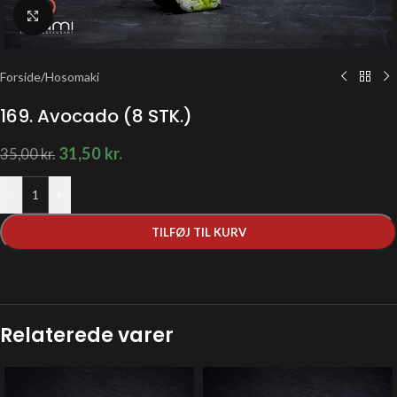
Klik for at forstørre
Forside
/
Hosomaki
169. Avocado (8 STK.)
31,50
kr.
35,00
kr.
-
+
TILFØJ TIL KURV
Relaterede varer