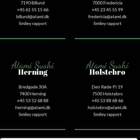
7190 Billund
7000 Fredericia
+45 61 55 15 66‬
+45 23 45 55 99
billund@atami.dk
fredericia@atami.dk
Smiley rapport
Smiley rapport
Atami Sushi
Atami Sushi
Herning
Holstebro
Bredgade 30A
Den Røde PI 19
7400 Herning
7500 Holstebro
+45 53 52 68 88
+45 53 88 68 66
herning@atami.dk
holstebro@atami.dk
Smiley rapport
Smiley rapport