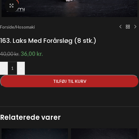
Klik for at forstørre
Forside
/
Hosomaki
163. Laks Med Forårsløg (8 stk.)
36,00
kr.
40,00
kr.
-
+
TILFØJ TIL KURV
Relaterede varer