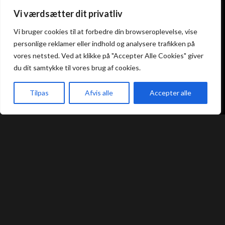
Vi værdsætter dit privatliv
Atami Sushi
Atami Sushi
Vi bruger cookies til at forbedre din browseroplevelse, vise
Kolding
Næstved
personlige reklamer eller indhold og analysere trafikken på
vores netsted. Ved at klikke på "Accepter Alle Cookies" giver
Akseltorv 13
Vestergårdsvej 26
du dit samtykke til vores brug af cookies.
6000 Kolding
4700 Næstved
+45 75 50 50 80
+45 53 75 68 88
Tilpas
Afvis alle
Accepter alle
kolding@atami.dk
naestved@atami.dk
Smiley rapport
Smiley rapport
akeaway
Booking
Kurv
Menu
Atami Sushi
Atami Sushi
Odense
Randers
Kongensgade 74
Dytmærsken 9
5000 Odense
8900 Randers