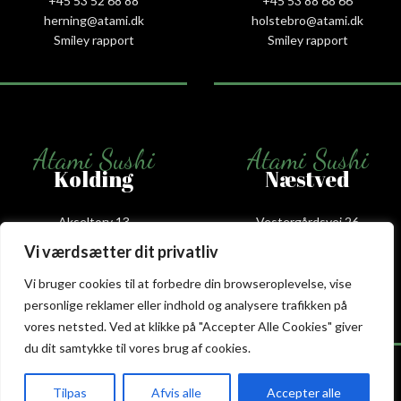
+45 53 52 68 88
+45 53 88 68 66
herning@atami.dk
holstebro@atami.dk
Smiley rapport
Smiley rapport
Atami Sushi
Atami Sushi
Kolding
Næstved
Akseltorv 13
Vestergårdsvej 26
6000 Kolding
4700 Næstved
Vi værdsætter dit privatliv
+45 75 50 50 80
+45 53 75 68 88
kolding@atami.dk
naestved@atami.dk
Vi bruger cookies til at forbedre din browseroplevelse, vise
Smiley rapport
Smiley rapport
personlige reklamer eller indhold og analysere trafikken på
vores netsted. Ved at klikke på "Accepter Alle Cookies" giver
du dit samtykke til vores brug af cookies.
Tilpas
Afvis alle
Accepter alle