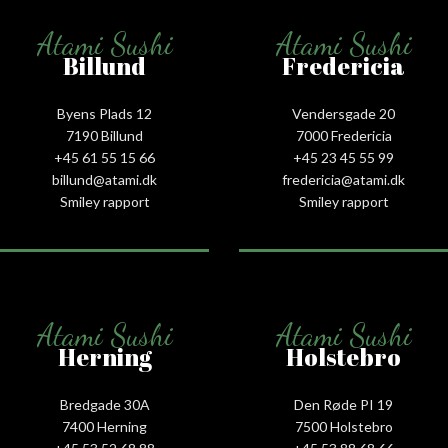
Atami Sushi
Atami Sushi
Billund
Fredericia
Byens Plads 12
Vendersgade 20
7190 Billund
7000 Fredericia
+45 61 55 15 66‬
+45 23 45 55 99
billund@atami.dk
fredericia@atami.dk
Smiley rapport
Smiley rapport
Atami Sushi
Atami Sushi
Herning
Holstebro
Bredgade 30A
Den Røde PI 19
7400 Herning
7500 Holstebro