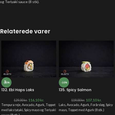
og Teriyaki sauce (8 stk).
Relaterede varer
-10%
-10%
132. Ebi Haps Laks
135. Spicy Salmon
116,10
kr.
107,10
kr.
129,00
kr.
119,00
kr.
Tempura reje, Avocado, Agurk, Toppet
Laks, Avocado, Agurk, Forårsløg, Spicy
med laks tataki, Spicy mayo og Teriyaki
mayo, Toppet med Agurk (8 stk.)