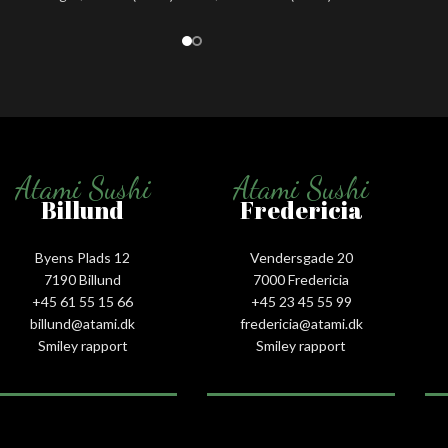
Atami Sushi
Atami Sushi
Billund
Fredericia
Byens Plads 12
Vendersgade 20
7190 Billund
7000 Fredericia
+45 61 55 15 66‬
+45 23 45 55 99
billund@atami.dk
fredericia@atami.dk
Smiley rapport
Smiley rapport