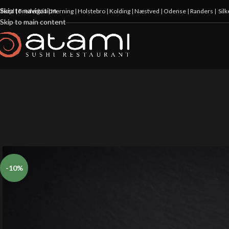
Skip to navigation
illund
|
Fredericia
|
Herning
|
Holstebro
|
Kolding
|
Næstved
|
Odense
|
Randers
|
Sil
Skip to main content
-10%