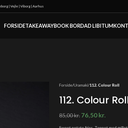
keborg
|
Vejle
|
Viborg
|
Aarhus
FORSIDE
TAKEAWAY
BOOK BORD
AD LIBITUM
KONT
Forside
/
Uramaki
/
112. Colour Roll
112. Colour Rol
76,50
kr.
85,00
kr.
Sweet potato fries, Toppet med grillet 