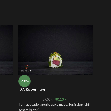
-10%
-10%
107. København
109. Ch
80,10
kr.
89,00
kr.
Tun, avocado, agurk, spicy mayo, forårsløg, chili
Kylling, 
sesam (8 stk.)
forårsløg