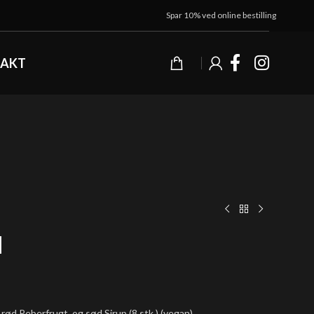
Spar 10% ved online bestilling
AKT
l
rød Peberfrugt, og sød Sirup (8 stk.) (vegan)