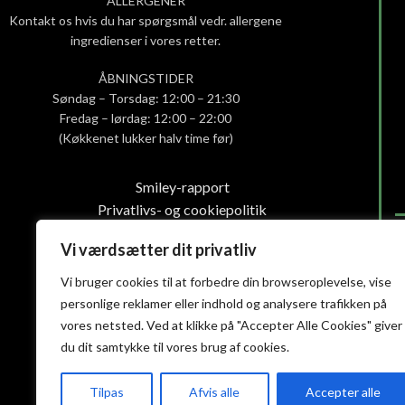
ALLERGENER
Kontakt os hvis du har spørgsmål vedr. allergene
ingredienser i vores retter.
ÅBNINGSTIDER
Søndag – Torsdag: 12:00 – 21:30
Fredag – lørdag: 12:00 – 22:00
(Køkkenet lukker halv time før)
Smiley-rapport
Privatlivs- og cookiepolitik
Handelsbetingelser
Vi værdsætter dit privatliv
Vi bruger cookies til at forbedre din browseroplevelse, vise
personlige reklamer eller indhold og analysere trafikken på
vores netsted. Ved at klikke på "Accepter Alle Cookies" giver
du dit samtykke til vores brug af cookies.
Tilpas
Afvis alle
Accepter alle