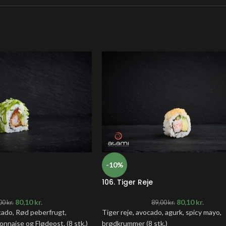
-10%
106. Tiger Reje
80,10
kr.
80,10
kr.
00
kr.
89,00
kr.
cado, Rød peberfrugt,
Tiger reje, avocado, agurk, spicy mayo,
onnaise og Flødeost. (8 stk.)
brødkrummer (8 stk.)