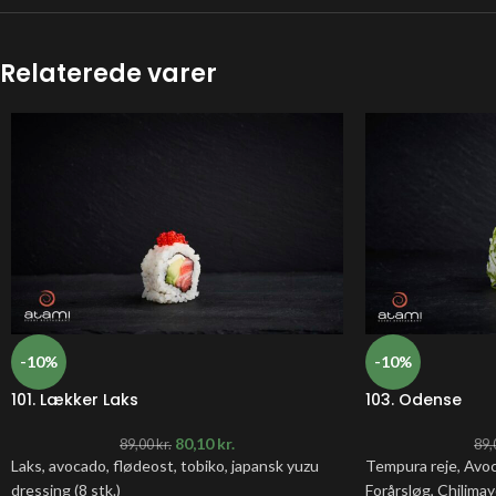
Relaterede varer
-10%
-10%
101. Lækker Laks
103. Odense
80,10
kr.
89,00
kr.
89,
Laks, avocado, flødeost, tobiko, japansk yuzu
Tempura reje, Avo
dressing (8 stk.)
Forårsløg, Chilimay