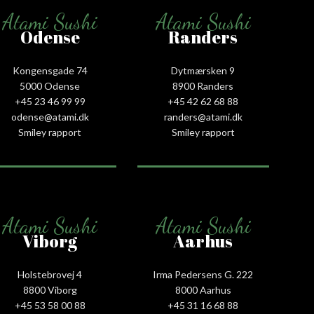
Atami Sushi
Atami Sushi
Odense
Randers
Kongensgade 74
Dytmærsken 9
5000 Odense
8900 Randers
+45 23 46 99 99
+45 42 62 68 88
odense@atami.dk
randers@atami.dk
Smiley rapport
Smiley rapport
Atami Sushi
Atami Sushi
Viborg
Aarhus
Holstebrovej 4
Irma Pedersens G. 222
8800 Viborg
8000 Aarhus
+45 53 58 00 88
+45 31 16 68 88