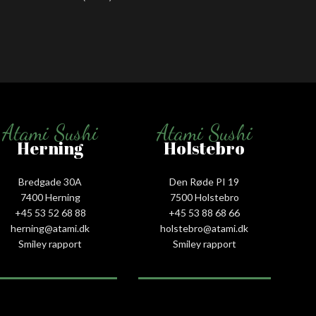
Atami Sushi
Atami Sushi
Herning
Holstebro
Bredgade 30A
Den Røde PI 19
7400 Herning
7500 Holstebro
+45 53 52 68 88
+45 53 88 68 66
herning@atami.dk
holstebro@atami.dk
Smiley rapport
Smiley rapport