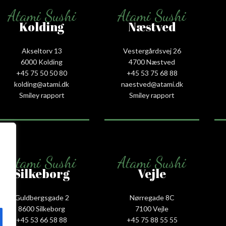
Atami Sushi
Atami Sushi
Kolding
Næstved
Akseltorv 13
Vestergårdsvej 26
6000 Kolding
4700 Næstved
+45 75 50 50 80
+45 53 75 68 88
kolding@atami.dk
naestved@atami.dk
Smiley rapport
Smiley rapport
Atami Sushi
Atami Sushi
Silkeborg
Vejle
Guldbergsgade 2
Nørregade 8C
8600 Silkeborg
7100 Vejle
+45 53 66 58 88
+45 75 88 55 55