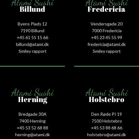
Atami Sushi
Atami Sushi
Billund
Fredericia
Byens Plads 12
Vendersgade 20
7190 Billund
7000 Fredericia
+45 61 55 15 66‬
+45 23 45 55 99
billund@atami.dk
fredericia@atami.dk
Smiley rapport
Smiley rapport
Atami Sushi
Atami Sushi
Herning
Holstebro
Bredgade 30A
Den Røde PI 19
7400 Herning
7500 Holstebro
+45 53 52 68 88
+45 53 88 68 66
herning@atami.dk
holstebro@atami.dk