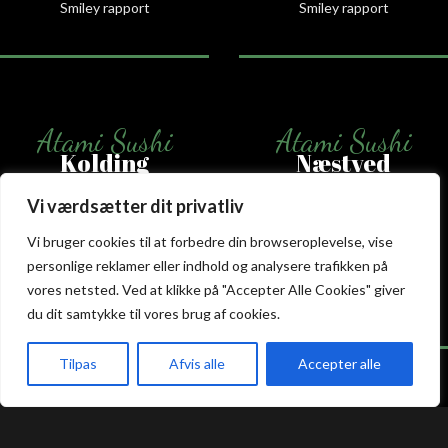
Smiley rapport
Smiley rapport
Atami Sushi
Atami Sushi
Kolding
Næstved
Vi værdsætter dit privatliv
Akseltorv 13
Vestergårdsvej 26
6000 Kolding
4700 Næstved
Vi bruger cookies til at forbedre din browseroplevelse, vise
+45 75 50 50 80
+45 53 75 68 88
personlige reklamer eller indhold og analysere trafikken på
kolding@atami.dk
naestved@atami.dk
vores netsted. Ved at klikke på "Accepter Alle Cookies" giver
Smiley rapport
Smiley rapport
du dit samtykke til vores brug af cookies.
Tilpas
Afvis alle
Accepter alle
akeaway
Booking
Kurv
Menu
Atami Sushi
Atami Sushi