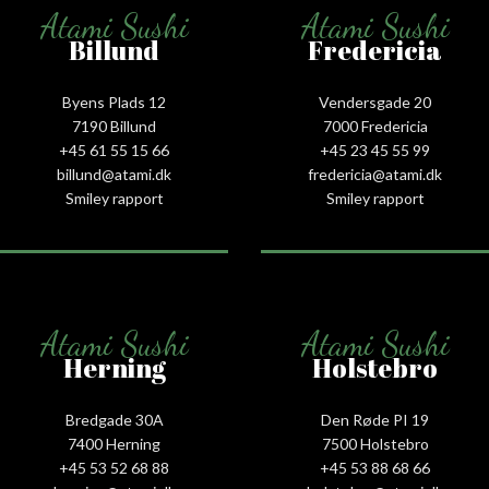
Atami Sushi
Atami Sushi
Billund
Fredericia
Byens Plads 12
Vendersgade 20
7190 Billund
7000 Fredericia
+45 61 55 15 66‬
+45 23 45 55 99
billund@atami.dk
fredericia@atami.dk
Smiley rapport
Smiley rapport
Atami Sushi
Atami Sushi
Herning
Holstebro
Bredgade 30A
Den Røde PI 19
7400 Herning
7500 Holstebro
+45 53 52 68 88
+45 53 88 68 66