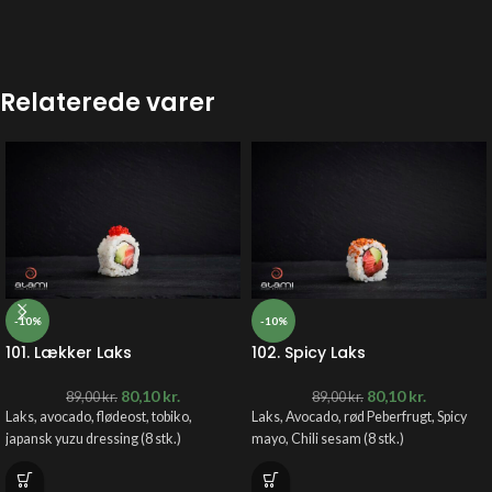
Relaterede varer
-10%
-10%
101. Lækker Laks
102. Spicy Laks
80,10
kr.
80,10
kr.
89,00
kr.
89,00
kr.
Laks, avocado, flødeost, tobiko,
Laks, Avocado, rød Peberfrugt, Spicy
japansk yuzu dressing (8 stk.)
mayo, Chili sesam
(8 stk.)