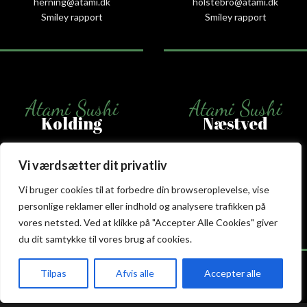
herning@atami.dk
holstebro@atami.dk
Smiley rapport
Smiley rapport
Atami Sushi
Atami Sushi
Kolding
Næstved
Akseltorv 13
Vestergårdsvej 26
Vi værdsætter dit privatliv
6000 Kolding
4700 Næstved
+45 75 50 50 80
+45 53 75 68 88
Vi bruger cookies til at forbedre din browseroplevelse, vise
kolding@atami.dk
naestved@atami.dk
personlige reklamer eller indhold og analysere trafikken på
Smiley rapport
Smiley rapport
vores netsted. Ved at klikke på "Accepter Alle Cookies" giver
du dit samtykke til vores brug af cookies.
Tilpas
Afvis alle
Accepter alle
akeaway
Booking
Kurv
Menu