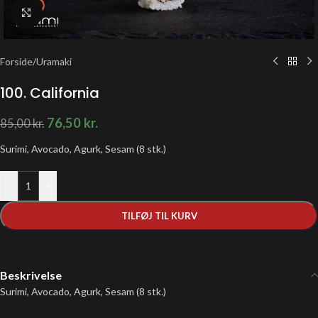
Klik for at forstørre
Forside
/
Uramaki
100. California
76,50
kr.
85,00
kr.
Surimi, Avocado, Agurk, Sesam
(8 stk.)
-
+
TILFØJ TIL KURV
Beskrivelse
Surimi, Avocado, Agurk, Sesam
(8 stk.)