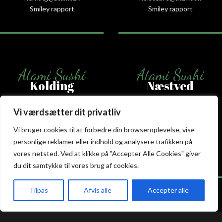
Smiley rapport
Smiley rapport
Atami Sushi
Atami Sushi
Kolding
Næstved
Akseltorv 13
Vestergårdsvej 26
Vi værdsætter dit privatliv
6000 Kolding
4700 Næstved
Vi bruger cookies til at forbedre din browseroplevelse, vise
+45 75 50 50 80
+45 53 75 68 88
personlige reklamer eller indhold og analysere trafikken på
kolding@atami.dk
naestved@atami.dk
Smiley rapport
Smiley rapport
vores netsted. Ved at klikke på "Accepter Alle Cookies" giver
du dit samtykke til vores brug af cookies.
Tilpas
Afvis alle
Accepter alle
akeaway
Booking
Kurv
Menu
Atami Sushi
Atami Sushi