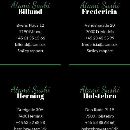
Atami Sushi
Atami Sushi
Billund
Fredericia
Byens Plads 12
Vendersgade 20
7190 Billund
7000 Fredericia
+45 61 55 15 66‬
+45 23 45 55 99
billund@atami.dk
fredericia@atami.dk
Smiley rapport
Smiley rapport
Atami Sushi
Atami Sushi
Herning
Holstebro
Bredgade 30A
Den Røde PI 19
7400 Herning
7500 Holstebro
+45 53 52 68 88
+45 53 88 68 66
herning@atami.dk
holstebro@atami.dk