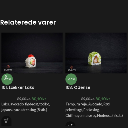
Relaterede varer
-10%
-10%
101. Lækker Laks
103. Odense
80,10
kr.
80,10
kr.
89,00
kr.
89,00
kr.
Laks, avocado, flødeost, tobiko,
Tempura reje, Avocado, Rød
japansk yuzu dressing (8 stk.)
peberfrugt, Forårsløg,
Chilimayonnaise og Flødeost. (8 stk.)