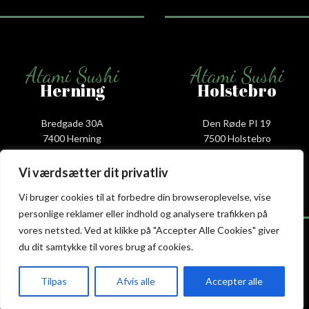
Atami Sushi
Atami Sushi
Herning
Holstebro
Bredgade 30A
Den Røde PI 19
7400 Herning
7500 Holstebro
+45 53 52 68 88
+45 53 88 68 66
herning@atami.dk
holstebro@atami.dk
Vi værdsætter dit privatliv
Smiley rapport
Smiley rapport
Vi bruger cookies til at forbedre din browseroplevelse, vise
personlige reklamer eller indhold og analysere trafikken på
vores netsted. Ved at klikke på "Accepter Alle Cookies" giver
du dit samtykke til vores brug af cookies.
Atami Sushi
Atami Sushi
Tilpas
Afvis alle
Accepter alle
Kolding
Næstved
akeaway
Booking
Kurv
Menu