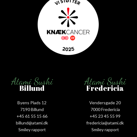
Atami Sushi
Atami Sushi
Billund
Fredericia
Byens Plads 12
Vendersgade 20
7190 Billund
7000 Fredericia
+45 61 55 15 66‬
+45 23 45 55 99
billund@atami.dk
fredericia@atami.dk
Smiley rapport
Smiley rapport